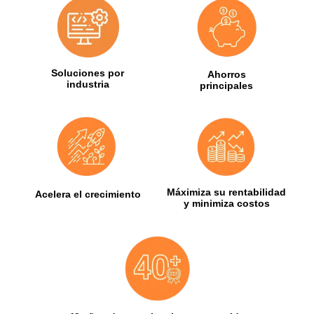
Soluciones por
Ahorros
industria
principales
Máximiza su rentabilidad
Acelera el crecimiento
y minimiza costos