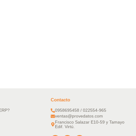
Contacto
 ERP?
0958695458 / 022554-965
ventas@provedatos.com
Francisco Salazar E10-59 y Tamayo
Edif. Virtú.