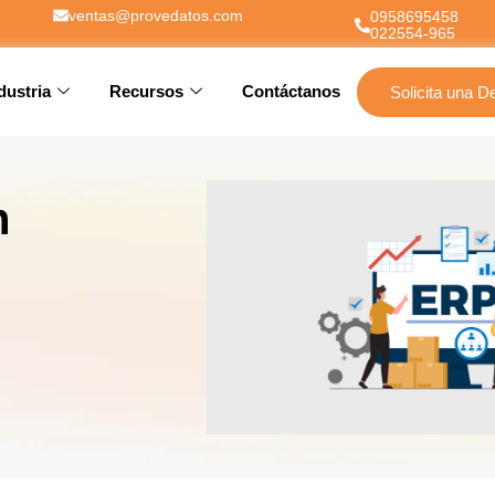
ventas@provedatos.com
0958695458
022554-965
dustria
Recursos
Contáctanos
Solicita una 
n