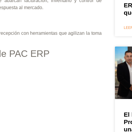
 abarcan facturación, inventario y control de
ER
respuesta al mercado.
qu
LEER
 recepción con herramientas que agilizan la toma
 de PAC ERP
El
Pr
un