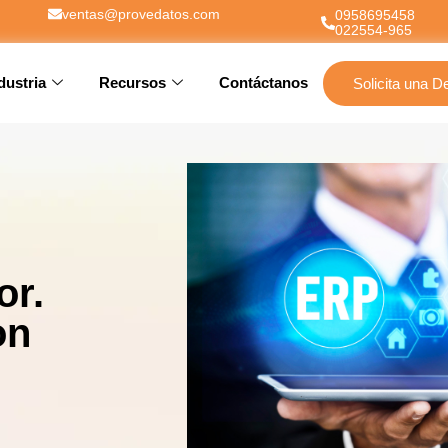
ventas@provedatos.com
0958695458
022554-965
dustria
Recursos
Contáctanos
Solicita una 
or.
on