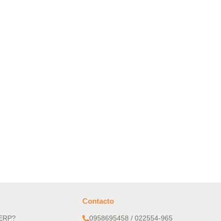
PAC-ERP® Asistente
En línea
Contacto
 ERP?
0958695458 / 022554-965