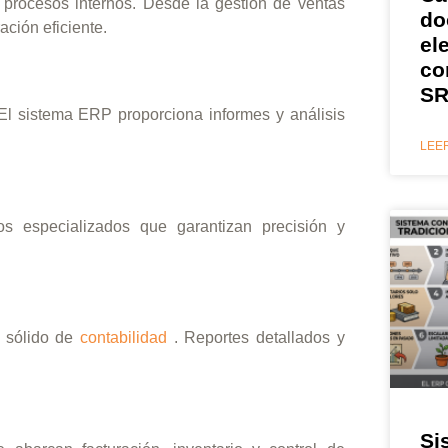
 procesos internos. Desde la gestión de ventas
do
ación eficiente.
el
co
SR
El sistema ERP proporciona informes y análisis
LEER
s especializados que garantizan precisión y
o sólido de
contabilidad
. Reportes detallados y
Si